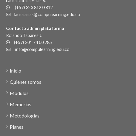
Laura Natalia Arias R.
(+57) 323 812 0 812
laura.arias@compulearning.edu.co
Contacto admin plataforma
Rolando Tabares J.
(+57) 301 74 00 285
info@compulearning.edu.co
Inicio
Quiénes somos
Módulos
Memorias
Metodologías
Planes