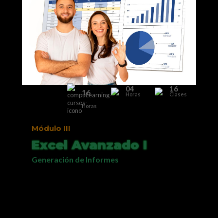
04
16
16
Horas
Clases
Horas
Módulo IV
Excel Avanzado II
Power Query, Power Pivot y Power BI
Estas herramientas de Excel permiten
relacionar tablas, generar consultas y
manejar eficientemente millones de
registros. El nivel de profundización es el
requerido para que usted genere