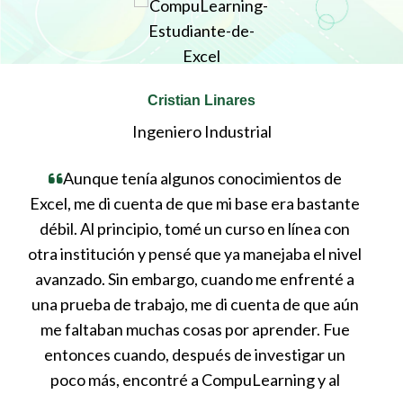
Cristian Linares
Ingeniero Industrial
Aunque tenía algunos conocimientos de
Excel, me di cuenta de que mi base era bastante
e
el
débil. Al principio, tomé un curso en línea con
te
 y
otra institución y pensé que ya manejaba el nivel
cla
a,
avanzado. Sin embargo, cuando me enfrenté a
web
una prueba de trabajo, me di cuenta de que aún
me faltaban muchas cosas por aprender. Fue
entonces cuando, después de investigar un
in
poco más, encontré a CompuLearning y al
pe