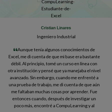
Cristian Linares
Ingeniero Industrial
Aunque tenía algunos conocimientos de
Excel, me di cuenta de que mi base era bastante
e
el
débil. Al principio, tomé un curso en línea con
te
 y
otra institución y pensé que ya manejaba el nivel
cla
a,
avanzado. Sin embargo, cuando me enfrenté a
web
una prueba de trabajo, me di cuenta de que aún
me faltaban muchas cosas por aprender. Fue
entonces cuando, después de investigar un
in
poco más, encontré a CompuLearning y al
pe