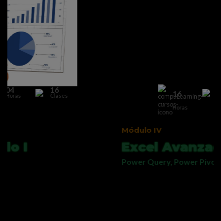
04
16
16
Horas
Clases
Horas
Módulo IV
Excel Avanzado II
Power Query, Power Pivot y Power BI
Estas herramientas de Excel permiten
relacionar tablas, generar consultas y
manejar eficientemente millones de
registros. El nivel de profundización es el
requerido para que usted genere