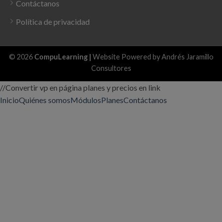
Contáctanos
Política de privacidad
© 2026
CompuLearning |
Website Powered by
Andrés Jaramillo
Consultores
//Convertir vp en página planes y precios en link
Inicio
Quiénes somos
Módulos
Planes
Contáctanos