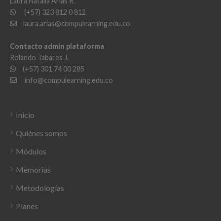
Laura Natalia Arias R.
(+57) 323 812 0 812
laura.arias@compulearning.edu.co
Contacto admin plataforma
Rolando Tabares J.
(+57) 301 74 00 285
info@compulearning.edu.co
Inicio
Quiénes somos
Módulos
Memorias
Metodologías
Planes