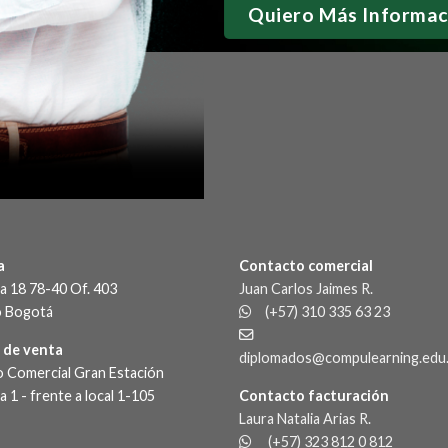
a
Contacto comercial
a 18 78-40 Of. 403
Juan Carlos Jaimes R.
o Bogotá
(+57) 310 335 63 23
 de venta
diplomados@compulearning.edu
 Comercial Gran Estación
 1 - frente a local 1-105
Contacto facturación
Laura Natalia Arias R.
(+57) 323 812 0 812