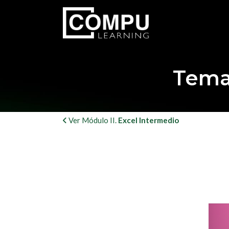
Saltar
al
contenido
Temar
Ver Módulo II.
Excel Intermedio