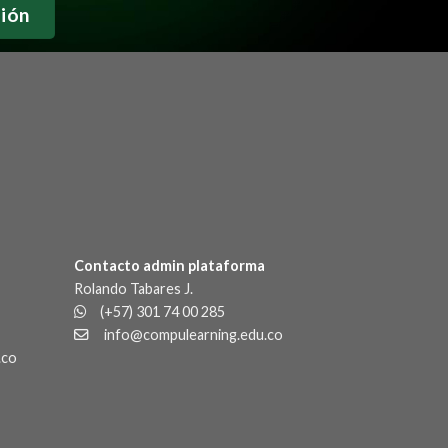
Contacto admin plataforma
Rolando Tabares J.
(+57) 301 74 00 285
info@compulearning.edu.co
.co