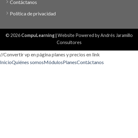
Contáctanos
Política de privacidad
© 2026
CompuLearning |
Website Powered by
Andrés Jaramillo
Consultores
//Convertir vp en página planes y precios en link
Inicio
Quiénes somos
Módulos
Planes
Contáctanos