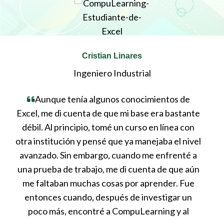
Cristian Linares
Ingeniero Industrial
Aunque tenía algunos conocimientos de
Excel, me di cuenta de que mi base era bastante
e
el
débil. Al principio, tomé un curso en línea con
te
 y
otra institución y pensé que ya manejaba el nivel
cla
a,
avanzado. Sin embargo, cuando me enfrenté a
web
una prueba de trabajo, me di cuenta de que aún
me faltaban muchas cosas por aprender. Fue
entonces cuando, después de investigar un
in
poco más, encontré a CompuLearning y al
pe