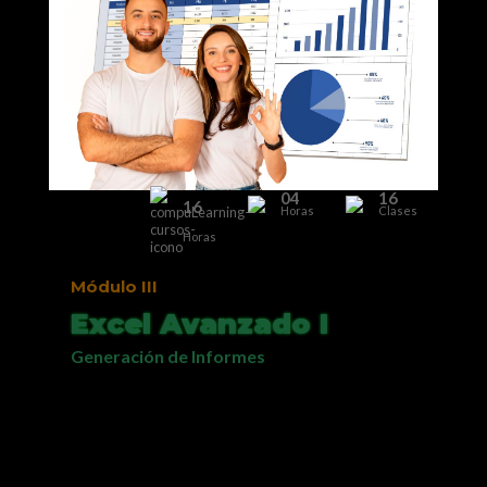
04
16
16
Horas
Clases
Horas
Módulo IV
Excel Avanzado II
Power Query, Power Pivot y Power BI
Estas herramientas de Excel permiten
relacionar tablas, generar consultas y
manejar eficientemente millones de
registros. El nivel de profundización es el
requerido para que usted genere