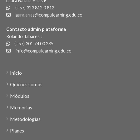
Laura Natalia Arias R.
(+57) 323 812 0 812
laura.arias@compulearning.edu.co
Contacto admin plataforma
Rolando Tabares J.
(+57) 301 74 00 285
info@compulearning.edu.co
Inicio
Quiénes somos
Módulos
Memorias
Metodologías
Planes