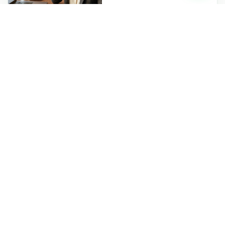
En línea ahora
te asesoramos en
segundos
Virtual
Autogestionable
PLATAFORMA 24/7 ·
SIN ATADURAS
Ideal para
profesionales cuyo
ritmo laboral no
permite