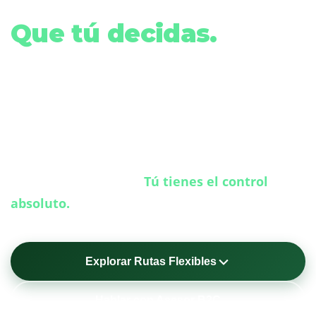
la velocidad
Que tú decidas.
En CompuLearning no cerramos las puertas.
Hemos diseñado un ecosistema interconectado
donde tú decides tu ritmo: visualiza tus temas de
manera autónoma, valídalos en sesiones
sincrónicas, y si algún tema se complica, asiste a
nuestras salas físicas.
Tú tienes el control
absoluto.
Explorar Rutas Flexibles
Hablar con Asesor B2C