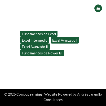
Saltar
al
contenido
Fundamentos de Excel
Excel Intermedio
Excel Avanzado I
Excel Avanzado II
Fundamentos de Power BI
© 2026
CompuLearning |
Website Powered by
Andrés Jaramillo
Consultores