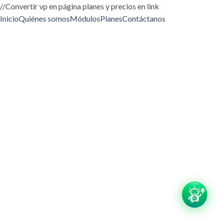
//Convertir vp en página planes y precios en link
Inicio
Quiénes somos
Módulos
Planes
Contáctanos
1/36
1/36
1/36
1/36
1/36
CompuLearning