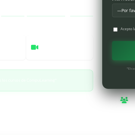
r
recaudos
,
consignaciones
y
registros
Acepto 
VIRTUAL
En vivo
*El cu
s los cursos de CompuLearning*
Miles
capacitados
nosotros