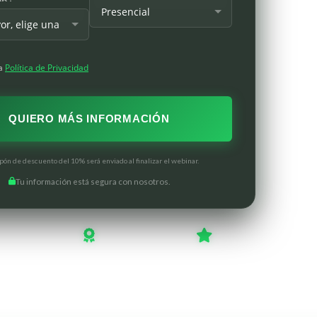
la
Política de Privacidad
pón de descuento del 10% será enviado al finalizar el webinar.
Tu información está segura con nosotros.
 con
Expertos
en contabilidad y
Metodología
práctica y
finanzas
orientada