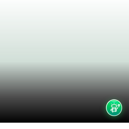
CompuLearning
En línea ahora