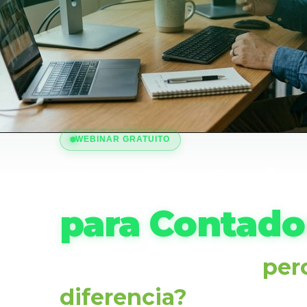
WEBINAR GRATUITO
Excel Práctic
para Contado
El dinero sí está…
per
diferencia?