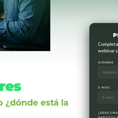
P
Completa 
webinar s
NOMBRE
o
res
E-MAIL
o ¿dónde está la
¿ERES UNA
PARTICUL