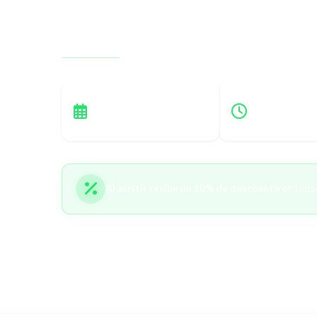
Una demostración práctica de cómo compara
contables
en minutos de forma automática.
JUEVES
7:00 P.M.
5 de junio
(Hora COL)
Al asistir recibe un 10% de descuento
en todo